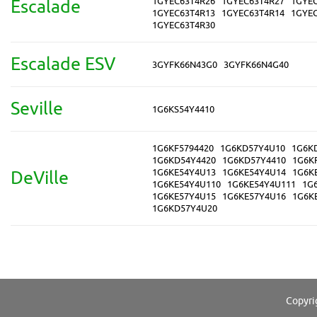
1GYEC63T4R26
1GYEC63T4R27
1GYE
Escalade
1GYEC63T4R13
1GYEC63T4R14
1GYE
1GYEC63T4R30
Escalade ESV
3GYFK66N43G0
3GYFK66N4G40
Seville
1G6KS54Y4410
1G6KF5794420
1G6KD57Y4U10
1G6K
1G6KD54Y4420
1G6KD57Y4410
1G6K
1G6KE54Y4U13
1G6KE54Y4U14
1G6K
DeVille
1G6KE54Y4U110
1G6KE54Y4U111
1G
1G6KE57Y4U15
1G6KE57Y4U16
1G6K
1G6KD57Y4U20
Copyri