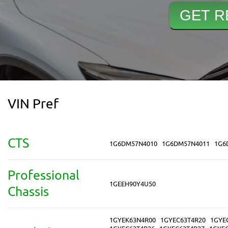
VIN Pref
CTS
1G6DM57N4010
1G6DM57N4011
1G6
Professional
1GEEH90Y4U50
Chassis
1GYEK63N4R00
1GYEC63T4R20
1GYE