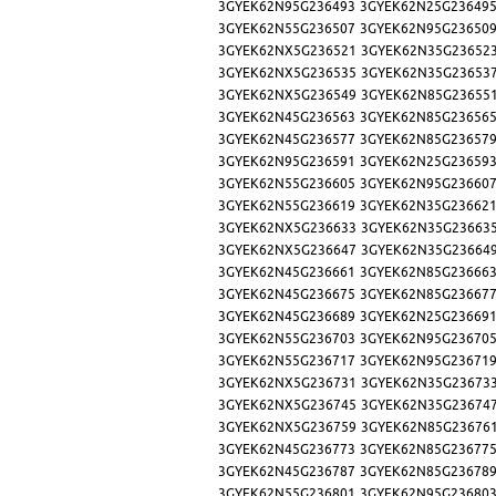
3GYEK62N95G236493
3GYEK62N25G23649
3GYEK62N55G236507
3GYEK62N95G23650
3GYEK62NX5G236521
3GYEK62N35G23652
3GYEK62NX5G236535
3GYEK62N35G23653
3GYEK62NX5G236549
3GYEK62N85G23655
3GYEK62N45G236563
3GYEK62N85G23656
3GYEK62N45G236577
3GYEK62N85G23657
3GYEK62N95G236591
3GYEK62N25G23659
3GYEK62N55G236605
3GYEK62N95G23660
3GYEK62N55G236619
3GYEK62N35G23662
3GYEK62NX5G236633
3GYEK62N35G23663
3GYEK62NX5G236647
3GYEK62N35G23664
3GYEK62N45G236661
3GYEK62N85G23666
3GYEK62N45G236675
3GYEK62N85G23667
3GYEK62N45G236689
3GYEK62N25G23669
3GYEK62N55G236703
3GYEK62N95G23670
3GYEK62N55G236717
3GYEK62N95G23671
3GYEK62NX5G236731
3GYEK62N35G23673
3GYEK62NX5G236745
3GYEK62N35G23674
3GYEK62NX5G236759
3GYEK62N85G23676
3GYEK62N45G236773
3GYEK62N85G23677
3GYEK62N45G236787
3GYEK62N85G23678
3GYEK62N55G236801
3GYEK62N95G23680