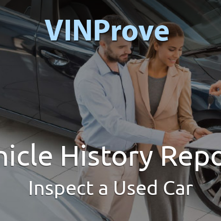
icle History Rep
Inspect a Used Car