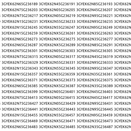
7
3GYEK62N65G236189
3GYEK62N45G236191
3GYEK62N85G236193
3GYEK62N
1
3GYEK62N75G236203
3GYEK62N05G236205
3GYEK62N45G236207
3GYEK62N
5
3GYEK62N75G236217
3GYEK62N05G236219
3GYEK62N95G236221
3GYEK62
9
3GYEK62N15G236231
3GYEK62N55G236233
3GYEK62N95G236235
3GYEK62
3
3GYEK62N15G236245
3GYEK62N55G236247
3GYEK62N95G236249
3GYEK62N
7
3GYEK62N15G236259
3GYEK62NX5G236261
3GYEK62N35G236263
3GYEK62
1
3GYEK62N65G236273
3GYEK62NX5G236275
3GYEK62N35G236277
3GYEK62
5
3GYEK62N65G236287
3GYEK62NX5G236289
3GYEK62N85G236291
3GYEK62
9
3GYEK62N75G236301
3GYEK62N05G236303
3GYEK62N45G236305
3GYEK62N
3
3GYEK62N75G236315
3GYEK62N05G236317
3GYEK62N45G236319
3GYEK62
7
3GYEK62N75G236329
3GYEK62N55G236331
3GYEK62N95G236333
3GYEK62
1
3GYEK62N15G236343
3GYEK62N55G236345
3GYEK62N95G236347
3GYEK62
5
3GYEK62N15G236357
3GYEK62N55G236359
3GYEK62N35G236361
3GYEK62N
9
3GYEK62N65G236371
3GYEK62NX5G236373
3GYEK62N35G236375
3GYEK62
3
3GYEK62N65G236385
3GYEK62NX5G236387
3GYEK62N35G236389
3GYEK62
7
3GYEK62N65G236399
3GYEK62N05G236401
3GYEK62N45G236403
3GYEK62N
1
3GYEK62N75G236413
3GYEK62N05G236415
3GYEK62N45G236417
3GYEK62N
5
3GYEK62N75G236427
3GYEK62N05G236429
3GYEK62N95G236431
3GYEK62
9
3GYEK62N15G236441
3GYEK62N55G236443
3GYEK62N95G236445
3GYEK62
3
3GYEK62N15G236455
3GYEK62N55G236457
3GYEK62N95G236459
3GYEK62N
7
3GYEK62N15G236469
3GYEK62NX5G236471
3GYEK62N35G236473
3GYEK62
1
3GYEK62N65G236483
3GYEK62NX5G236485
3GYEK62N35G236487
3GYEK62