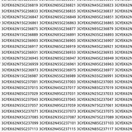
7
3GYEK62N25G236819
3GYEK62N05G236821
3GYEK62N45G236823
3GYEK62N
1
3GYEK62N75G236833
3GYEK62N05G236835
3GYEK62N45G236837
3GYEK62N
5
3GYEK62N75G236847
3GYEK62N05G236849
3GYEK62N95G236851
3GYEK62
9
3GYEK62N15G236861
3GYEK62N55G236863
3GYEK62N95G236865
3GYEK62
3
3GYEK62N15G236875
3GYEK62N55G236877
3GYEK62N95G236879
3GYEK62N
7
3GYEK62N15G236889
3GYEK62NX5G236891
3GYEK62N35G236893
3GYEK62
1
3GYEK62N25G236903
3GYEK62N65G236905
3GYEK62NX5G236907
3GYEK62
5
3GYEK62N25G236917
3GYEK62N65G236919
3GYEK62N45G236921
3GYEK62N
9
3GYEK62N75G236931
3GYEK62N05G236933
3GYEK62N45G236935
3GYEK62N
3
3GYEK62N75G236945
3GYEK62N05G236947
3GYEK62N45G236949
3GYEK62
7
3GYEK62N75G236959
3GYEK62N55G236961
3GYEK62N95G236963
3GYEK62
1
3GYEK62N15G236973
3GYEK62N55G236975
3GYEK62N95G236977
3GYEK62
5
3GYEK62N15G236987
3GYEK62N55G236989
3GYEK62N35G236991
3GYEK62N
9
3GYEK62N05G237001
3GYEK62N45G237003
3GYEK62N85G237005
3GYEK62N
3
3GYEK62N05G237015
3GYEK62N45G237017
3GYEK62N85G237019
3GYEK62N
7
3GYEK62N05G237029
3GYEK62N95G237031
3GYEK62N25G237033
3GYEK62N
1
3GYEK62N55G237043
3GYEK62N95G237045
3GYEK62N25G237047
3GYEK62N
5
3GYEK62N55G237057
3GYEK62N95G237059
3GYEK62N75G237061
3GYEK62N
9
3GYEK62NX5G237071
3GYEK62N35G237073
3GYEK62N75G237075
3GYEK62
3
3GYEK62NX5G237085
3GYEK62N35G237087
3GYEK62N75G237089
3GYEK62
7
3GYEK62NX5G237099
3GYEK62N45G237101
3GYEK62N85G237103
3GYEK62
1
3GYEK62N05G237113
3GYEK62N45G237115
3GYEK62N85G237117
3GYEK62N