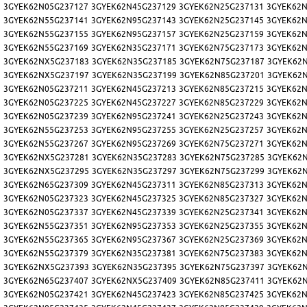
5
3GYEK62N05G237127
3GYEK62N45G237129
3GYEK62N25G237131
3GYEK62N
9
3GYEK62N55G237141
3GYEK62N95G237143
3GYEK62N25G237145
3GYEK62N
3
3GYEK62N55G237155
3GYEK62N95G237157
3GYEK62N25G237159
3GYEK62N
7
3GYEK62N55G237169
3GYEK62N35G237171
3GYEK62N75G237173
3GYEK62N
1
3GYEK62NX5G237183
3GYEK62N35G237185
3GYEK62N75G237187
3GYEK62
5
3GYEK62NX5G237197
3GYEK62N35G237199
3GYEK62N85G237201
3GYEK62
9
3GYEK62N05G237211
3GYEK62N45G237213
3GYEK62N85G237215
3GYEK62N
3
3GYEK62N05G237225
3GYEK62N45G237227
3GYEK62N85G237229
3GYEK62N
7
3GYEK62N05G237239
3GYEK62N95G237241
3GYEK62N25G237243
3GYEK62N
1
3GYEK62N55G237253
3GYEK62N95G237255
3GYEK62N25G237257
3GYEK62N
5
3GYEK62N55G237267
3GYEK62N95G237269
3GYEK62N75G237271
3GYEK62N
9
3GYEK62NX5G237281
3GYEK62N35G237283
3GYEK62N75G237285
3GYEK62
3
3GYEK62NX5G237295
3GYEK62N35G237297
3GYEK62N75G237299
3GYEK62
7
3GYEK62N65G237309
3GYEK62N45G237311
3GYEK62N85G237313
3GYEK62N
1
3GYEK62N05G237323
3GYEK62N45G237325
3GYEK62N85G237327
3GYEK62N
5
3GYEK62N05G237337
3GYEK62N45G237339
3GYEK62N25G237341
3GYEK62N
9
3GYEK62N55G237351
3GYEK62N95G237353
3GYEK62N25G237355
3GYEK62N
3
3GYEK62N55G237365
3GYEK62N95G237367
3GYEK62N25G237369
3GYEK62N
7
3GYEK62N55G237379
3GYEK62N35G237381
3GYEK62N75G237383
3GYEK62N
1
3GYEK62NX5G237393
3GYEK62N35G237395
3GYEK62N75G237397
3GYEK62
5
3GYEK62N65G237407
3GYEK62NX5G237409
3GYEK62N85G237411
3GYEK62
9
3GYEK62N05G237421
3GYEK62N45G237423
3GYEK62N85G237425
3GYEK62N