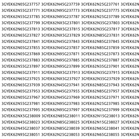
5
3GYEK62N05G237757
3GYEK62N45G237759
3GYEK62N25G237761
3GYEK62N
9
3GYEK62N55G237771
3GYEK62N95G237773
3GYEK62N25G237775
3GYEK62N
3
3GYEK62N55G237785
3GYEK62N95G237787
3GYEK62N25G237789
3GYEK62N
7
3GYEK62N55G237799
3GYEK62NX5G237801
3GYEK62N35G237803
3GYEK62
1
3GYEK62N65G237813
3GYEK62NX5G237815
3GYEK62N35G237817
3GYEK62
5
3GYEK62N65G237827
3GYEK62NX5G237829
3GYEK62N85G237831
3GYEK62
9
3GYEK62N05G237841
3GYEK62N45G237843
3GYEK62N85G237845
3GYEK62N
3
3GYEK62N05G237855
3GYEK62N45G237857
3GYEK62N85G237859
3GYEK62N
7
3GYEK62N05G237869
3GYEK62N95G237871
3GYEK62N25G237873
3GYEK62N
1
3GYEK62N55G237883
3GYEK62N95G237885
3GYEK62N25G237887
3GYEK62N
5
3GYEK62N55G237897
3GYEK62N95G237899
3GYEK62N35G237901
3GYEK62N
9
3GYEK62N65G237911
3GYEK62NX5G237913
3GYEK62N35G237915
3GYEK62
3
3GYEK62N65G237925
3GYEK62NX5G237927
3GYEK62N35G237929
3GYEK62
7
3GYEK62N65G237939
3GYEK62N45G237941
3GYEK62N85G237943
3GYEK62N
1
3GYEK62N05G237953
3GYEK62N45G237955
3GYEK62N85G237957
3GYEK62N
5
3GYEK62N05G237967
3GYEK62N45G237969
3GYEK62N25G237971
3GYEK62N
9
3GYEK62N55G237981
3GYEK62N95G237983
3GYEK62N25G237985
3GYEK62N
3
3GYEK62N55G237995
3GYEK62N95G237997
3GYEK62N25G237999
3GYEK62N
7
3GYEK62NX5G238009
3GYEK62N85G238011
3GYEK62N15G238013
3GYEK62
1
3GYEK62N45G238023
3GYEK62N85G238025
3GYEK62N15G238027
3GYEK62N
5
3GYEK62N45G238037
3GYEK62N85G238039
3GYEK62N65G238041
3GYEK62N
9
3GYEK62N95G238051
3GYEK62N25G238053
3GYEK62N65G238055
3GYEK62N