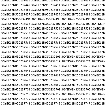
3
3GYEK62N05G237435
3GYEK62N45G237437
3GYEK62N85G237439
3GYEK62N
7
3GYEK62N05G237449
3GYEK62N95G237451
3GYEK62N25G237453
3GYEK62N
1
3GYEK62N55G237463
3GYEK62N95G237465
3GYEK62N25G237467
3GYEK62N
5
3GYEK62N55G237477
3GYEK62N95G237479
3GYEK62N75G237481
3GYEK62N
9
3GYEK62NX5G237491
3GYEK62N35G237493
3GYEK62N75G237495
3GYEK62
3
3GYEK62N65G237505
3GYEK62NX5G237507
3GYEK62N35G237509
3GYEK62
7
3GYEK62N65G237519
3GYEK62N45G237521
3GYEK62N85G237523
3GYEK62N
1
3GYEK62N05G237533
3GYEK62N45G237535
3GYEK62N85G237537
3GYEK62N
5
3GYEK62N05G237547
3GYEK62N45G237549
3GYEK62N25G237551
3GYEK62N
9
3GYEK62N55G237561
3GYEK62N95G237563
3GYEK62N25G237565
3GYEK62N
3
3GYEK62N55G237575
3GYEK62N95G237577
3GYEK62N25G237579
3GYEK62N
7
3GYEK62N55G237589
3GYEK62N35G237591
3GYEK62N75G237593
3GYEK62N
1
3GYEK62N65G237603
3GYEK62NX5G237605
3GYEK62N35G237607
3GYEK62
5
3GYEK62N65G237617
3GYEK62NX5G237619
3GYEK62N85G237621
3GYEK62
9
3GYEK62N05G237631
3GYEK62N45G237633
3GYEK62N85G237635
3GYEK62N
3
3GYEK62N05G237645
3GYEK62N45G237647
3GYEK62N85G237649
3GYEK62N
7
3GYEK62N05G237659
3GYEK62N95G237661
3GYEK62N25G237663
3GYEK62N
1
3GYEK62N55G237673
3GYEK62N95G237675
3GYEK62N25G237677
3GYEK62N
5
3GYEK62N55G237687
3GYEK62N95G237689
3GYEK62N75G237691
3GYEK62N
9
3GYEK62N65G237701
3GYEK62NX5G237703
3GYEK62N35G237705
3GYEK62
3
3GYEK62N65G237715
3GYEK62NX5G237717
3GYEK62N35G237719
3GYEK62
7
3GYEK62N65G237729
3GYEK62N45G237731
3GYEK62N85G237733
3GYEK62N
1
3GYEK62N05G237743
3GYEK62N45G237745
3GYEK62N85G237747
3GYEK62N