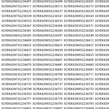
5
3GYEK62N65G236497
3GYEK62NX5G236499
3GYEK62N45G236501
3GYEK62
9
3GYEK62N75G236511
3GYEK62N05G236513
3GYEK62N45G236515
3GYEK62N
3
3GYEK62N75G236525
3GYEK62N05G236527
3GYEK62N45G236529
3GYEK62
7
3GYEK62N75G236539
3GYEK62N55G236541
3GYEK62N95G236543
3GYEK62
1
3GYEK62N15G236553
3GYEK62N55G236555
3GYEK62N95G236557
3GYEK62
5
3GYEK62N15G236567
3GYEK62N55G236569
3GYEK62N35G236571
3GYEK62N
9
3GYEK62N65G236581
3GYEK62NX5G236583
3GYEK62N35G236585
3GYEK62
3
3GYEK62N65G236595
3GYEK62NX5G236597
3GYEK62N35G236599
3GYEK62
7
3GYEK62N25G236609
3GYEK62N05G236611
3GYEK62N45G236613
3GYEK62N
1
3GYEK62N75G236623
3GYEK62N05G236625
3GYEK62N45G236627
3GYEK62N
5
3GYEK62N75G236637
3GYEK62N05G236639
3GYEK62N95G236641
3GYEK62
9
3GYEK62N15G236651
3GYEK62N55G236653
3GYEK62N95G236655
3GYEK62
3
3GYEK62N15G236665
3GYEK62N55G236667
3GYEK62N95G236669
3GYEK62N
7
3GYEK62N15G236679
3GYEK62NX5G236681
3GYEK62N35G236683
3GYEK62
1
3GYEK62N65G236693
3GYEK62NX5G236695
3GYEK62N35G236697
3GYEK62
5
3GYEK62N25G236707
3GYEK62N65G236709
3GYEK62N45G236711
3GYEK62N
9
3GYEK62N75G236721
3GYEK62N05G236723
3GYEK62N45G236725
3GYEK62N
3
3GYEK62N75G236735
3GYEK62N05G236737
3GYEK62N45G236739
3GYEK62
7
3GYEK62N75G236749
3GYEK62N55G236751
3GYEK62N95G236753
3GYEK62
1
3GYEK62N15G236763
3GYEK62N55G236765
3GYEK62N95G236767
3GYEK62
5
3GYEK62N15G236777
3GYEK62N55G236779
3GYEK62N35G236781
3GYEK62N
9
3GYEK62N65G236791
3GYEK62NX5G236793
3GYEK62N35G236795
3GYEK62
3
3GYEK62N25G236805
3GYEK62N65G236807
3GYEK62NX5G236809
3GYEK62