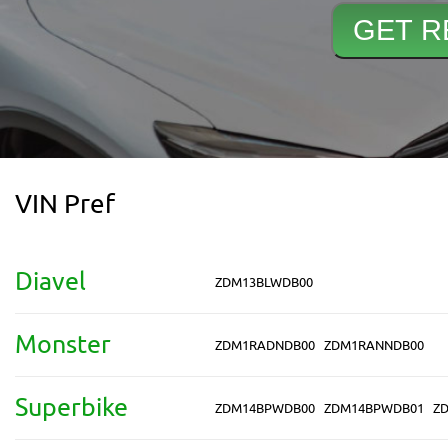
VIN Pref
Diavel
ZDM13BLWDB00
Monster
ZDM1RADNDB00
ZDM1RANNDB00
Superbike
ZDM14BPWDB00
ZDM14BPWDB01
Z