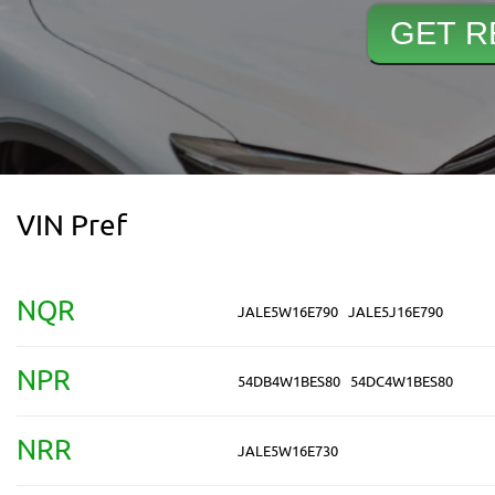
VIN Pref
NQR
JALE5W16E790
JALE5J16E790
NPR
54DB4W1BES80
54DC4W1BES80
NRR
JALE5W16E730